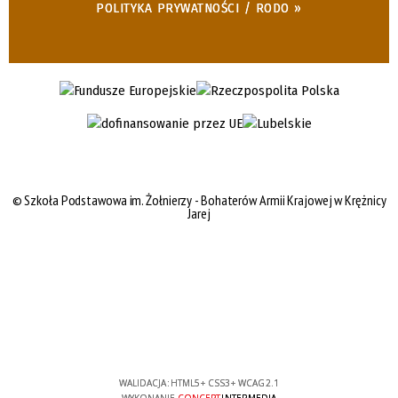
POLITYKA PRYWATNOŚCI / RODO »
©
Szkoła Podstawowa im. Żołnierzy - Bohaterów Armii Krajowej w Krężnicy
Jarej
WALIDACJA:
HTML5
+
CSS3
+
WCAG 2.1