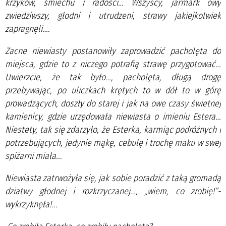
krzyków, śmiechu i radości… Wszyscy, jarmark owy
zwiedziwszy, głodni i utrudzeni, strawy jakiejkolwiek
zapragnęli….
Zacne niewiasty postanowiły zaprowadzić pacholęta do
miejsca, gdzie to z niczego potrafią strawę przygotować…
Uwierzcie, że tak było…, pacholęta, długą drogę
przebywając, po uliczkach krętych to w dół to w górę
prowadzących, doszły do starej i jak na owe czasy świetnej
kamienicy, gdzie urzędowała niewiasta o imieniu Estera…
Niestety, tak się zdarzyło, że Esterka, karmiąc podróżnych i
potrzebujących, jedynie mąkę, cebulę i trochę maku w swej
spiżarni miała...
Niewiasta zatrwożyła się, jak sobie poradzić z taką gromadą
dziatwy głodnej i rozkrzyczanej…, „wiem, co zrobię!”-
wykrzyknęła!...