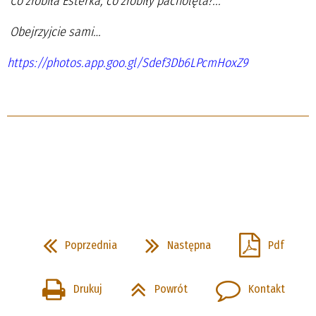
Co zrobiła Esterka, co zrobiły pacholęta?...
Obejrzyjcie sami…
https://photos.app.goo.gl/Sdef3Db6LPcmHoxZ9
Poprzednia
Następna
Pdf
Drukuj
Powrót
Kontakt