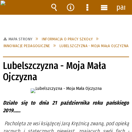
pane
Wyszukiwarka
Narzędzia
Menu
Menu
szczegółowe
główne
MAPA STRONY
INFORMACJA O PRACY SZKOŁY
INNOWACJE PEDAGOGICZNE
LUBELSZCZYZNA - MOJA MAŁA OJCZYZNA
Lubelszczyzna - Moja Mała
Ojczyzna
Działo się to dnia 21 października roku pańskiego
2019……
Pacholęta ze wsi książęcej Jarą Krężnicą zwaną, pod opieką
zacnych i statecznych niewiast, znających swój fach i