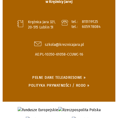
w Krężnicy Jarej
tel.:
815119125
Krężnica Jara 321,
tel.:
605978084
20-515 Lublin 51
szkola@kreznicajara.pl
AE:PL-10350-61058-CCUWC-16
PEŁNE DANE TELEADRESOWE »
POLITYKA PRYWATNOŚCI / RODO »