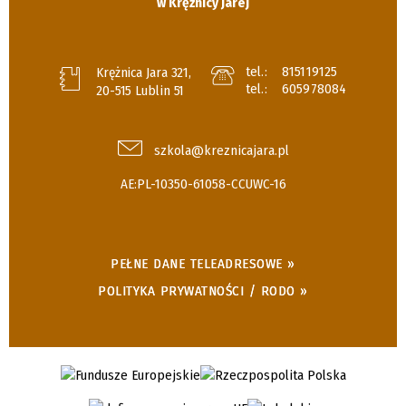
w Krężnicy Jarej
tel.:
815119125
Krężnica Jara 321,
tel.:
605978084
20-515 Lublin 51
szkola@kreznicajara.pl
AE:PL-10350-61058-CCUWC-16
PEŁNE DANE TELEADRESOWE »
POLITYKA PRYWATNOŚCI / RODO »