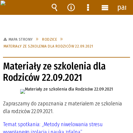
pane
Wyszukiwarka
Narzędzia
Menu
Menu
szczegółowe
główne
MAPA STRONY
RODZICE
MATERIAŁY ZE SZKOLENIA DLA RODZICÓW 22.09.2021
Materiały ze szkolenia dla
Rodziców 22.09.2021
Zapraszamy do zapoznania z materiałem ze szkolenia
dla rodziców 22.09.2021.
Temat spotkania:
„Metody niwelowania stresu
wywołanego izolacją i nauką zdalną”.