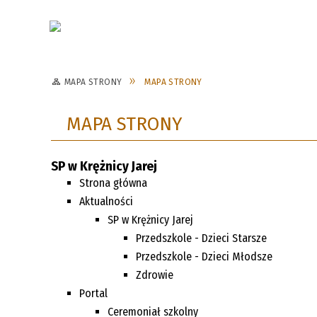
Aktualności
Dokumenty szko
MAPA STRONY
MAPA STRONY
WNIOSEK O PRZYJĘCIE UCZNIA
DZIECI MŁODSZE
ZAJĘCIA POZALEKCYJNE
BIBLIOTEKA 2023/2024
ŚWIETLICA 2021/2022
REKRU
DZIECI
EGZAM
BIBLIO
ŚWIETL
DO SZKOŁY
PONA
MAPA STRONY
2026/2
KOŁO PLASTYCZNE
ŚWIETLICA 2017/2018
ŚWIETL
SP w Krężnicy Jarej
Strona główna
Aktualności
SP w Krężnicy Jarej
Przedszkole - Dzieci Starsze
Przedszkole - Dzieci Młodsze
Zdrowie
Portal
Ceremoniał szkolny