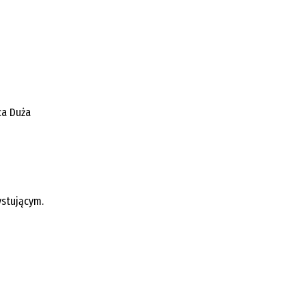
ca Duża
ystującym.