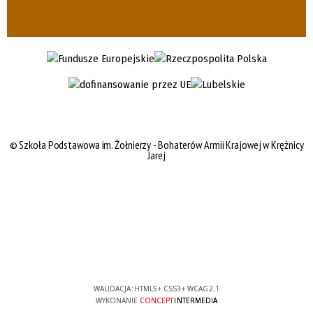
©
Szkoła Podstawowa im. Żołnierzy - Bohaterów Armii Krajowej w Krężnicy
Jarej
WALIDACJA:
HTML5
+
CSS3
+
WCAG 2.1
WYKONANIE
CONCEPT
INTERMEDIA