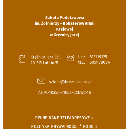
Szkoła Podstawowa
im. Żołnierzy - Bohaterów Armii
Krajowej
w Krężnicy Jarej
tel.:
815119125
Krężnica Jara 321,
tel.:
605978084
20-515 Lublin 51
szkola@kreznicajara.pl
AE:PL-10350-61058-CCUWC-16
PEŁNE DANE TELEADRESOWE »
POLITYKA PRYWATNOŚCI / RODO »