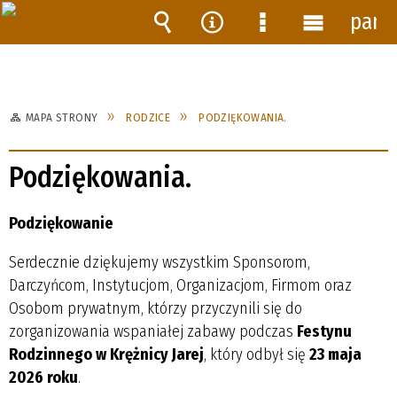
pane
Wyszukiwarka
Narzędzia
Menu
Menu
szczegółowe
główne
MAPA STRONY
RODZICE
PODZIĘKOWANIA.
Podziękowania.
Podziękowanie
Serdecznie dziękujemy wszystkim Sponsorom,
Darczyńcom, Instytucjom, Organizacjom, Firmom oraz
Osobom prywatnym, którzy przyczynili się do
zorganizowania wspaniałej zabawy podczas
Festynu
Rodzinnego w Krężnicy Jarej
, który odbył się
23 maja
2026 roku
.