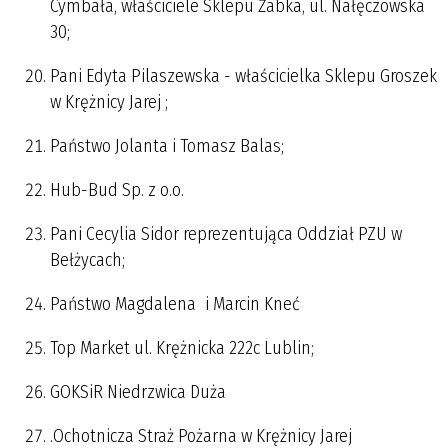
Cymbała, właściciele Sklepu Żabka, ul. Nałęczowska
30;
Pani Edyta Pilaszewska - właścicielka Sklepu Groszek
w Krężnicy Jarej ;
Państwo Jolanta i Tomasz Balas;
Hub-Bud Sp. z o.o.
Pani Cecylia Sidor reprezentująca Oddział PZU w
Bełżycach;
Państwo Magdalena i Marcin Kneć
Top Market ul. Krężnicka 222c Lublin;
GOKSiR Niedrzwica Duża
.Ochotnicza Straż Pożarna w Krężnicy Jarej