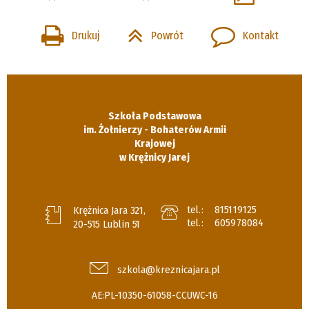
Drukuj
Powrót
Kontakt
Szkoła Podstawowa
im. Żołnierzy - Bohaterów Armii
Krajowej
w Krężnicy Jarej
tel.:
815119125
Krężnica Jara 321,
tel.:
605978084
20-515 Lublin 51
szkola@kreznicajara.pl
AE:PL-10350-61058-CCUWC-16