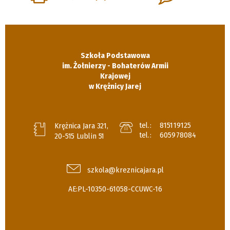
Szkoła Podstawowa
im. Żołnierzy - Bohaterów Armii
Krajowej
w Krężnicy Jarej
tel.:
815119125
Krężnica Jara 321,
tel.:
605978084
20-515 Lublin 51
szkola@kreznicajara.pl
AE:PL-10350-61058-CCUWC-16