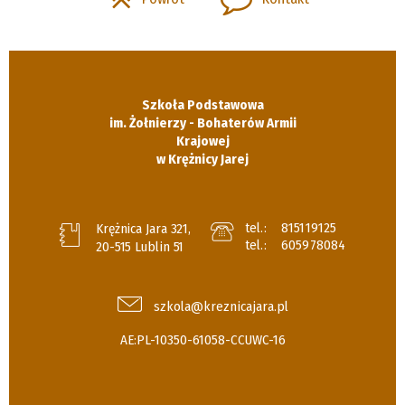
Szkoła Podstawowa
im. Żołnierzy - Bohaterów Armii
Krajowej
w Krężnicy Jarej
tel.:
815119125
Krężnica Jara 321,
tel.:
605978084
20-515 Lublin 51
szkola@kreznicajara.pl
AE:PL-10350-61058-CCUWC-16