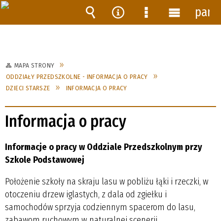
pane
Wyszukiwarka
Narzędzia
Menu
Menu
szczegółowe
główne
MAPA STRONY
ODDZIAŁY PRZEDSZKOLNE - INFORMACJA O PRACY
DZIECI STARSZE
INFORMACJA O PRACY
Informacja o pracy
Informacje o pracy w Oddziale Przedszkolnym przy
Szkole Podstawowej
Położenie szkoły na skraju lasu w pobliżu łąki i rzeczki, w
otoczeniu drzew iglastych, z dala od zgiełku i
samochodów sprzyja codziennym spacerom do lasu,
zabawom ruchowym w naturalnej scenerii.