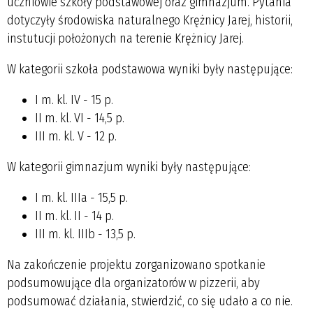
uczniowie szkoły podstawowej oraz gimnazjum. Pytania
dotyczyły środowiska naturalnego Krężnicy Jarej, historii,
instutucji położonych na terenie Krężnicy Jarej.
W kategorii szkoła podstawowa wyniki były następujące:
I m. kl. IV - 15 p.
II m. kl. VI - 14,5 p.
III m. kl. V - 12 p.
W kategorii gimnazjum wyniki były następujące:
I m. kl. IIIa - 15,5 p.
II m. kl. II - 14 p.
III m. kl. IIIb - 13,5 p.
Na zakończenie projektu zorganizowano spotkanie
podsumowujące dla organizatorów w pizzerii, aby
podsumować działania, stwierdzić, co się udało a co nie.