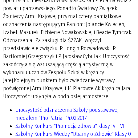
lipcu 1944 r. mieszkańców wsi Makoszka i Plebania Wola z
powiatu parczewskiego. Ponadto Światowy Związek
Żołnierzy Armii Krajowej przyznał cztery pamiątkowe
odznaczenia następującym Paniom: Jolancie Kwiecień,
Izabeli Mazurek, Elżbiecie Nowakowskiej i Beacie Tymczak.
Odznaczenia „Za zasługi dla ŚZŻAK” wręczyli
przedstawiciele związku: P. Longin Rozwadowski, P.
Bartłomiej Grzegorczyk i P. Jarosław Cybulak. Uroczystość
zakończyła się wzruszającą częścią artystyczną w
wykonaniu uczniów Zespołu Szkół w Krężnicy
Jarej.Kolejnym punktem było zwiedzanie wystawy
poświęconej Armii Krajowej i 14 Placówce AK Krężnica Jara.
Uroczystość upłynęła w podniosłej atmosferze.
Uroczystość odznaczenia Szkoły podstawowej
medalem "Pro Patria" 14.02.2017
Szkolny Konkurs "Promocja zdrowia" klasy IV - VI
Szkolny Konkurs Wiedzy "Dbamy o Zdrowie" Klasy 0 -