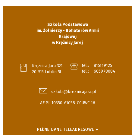
Szkoła Podstawowa
im. Żołnierzy - Bohaterów Armii
Krajowej
w Krężnicy Jarej
tel.:
815119125
Krężnica Jara 321,
tel.:
605978084
20-515 Lublin 51
szkola@kreznicajara.pl
AE:PL-10350-61058-CCUWC-16
PEŁNE DANE TELEADRESOWE »