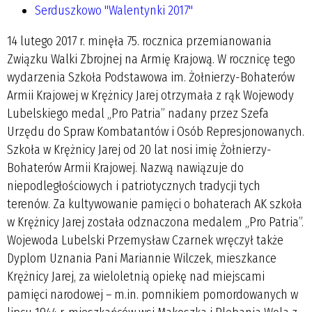
Serduszkowo "Walentynki 2017"
14 lutego 2017 r. minęła 75. rocznica przemianowania
Związku Walki Zbrojnej na Armię Krajową. W rocznicę tego
wydarzenia Szkoła Podstawowa im. Żołnierzy-Bohaterów
Armii Krajowej w Krężnicy Jarej otrzymała z rąk Wojewody
Lubelskiego medal „Pro Patria” nadany przez Szefa
Urzędu do Spraw Kombatantów i Osób Represjonowanych.
Szkoła w Krężnicy Jarej od 20 lat nosi imię Żołnierzy-
Bohaterów Armii Krajowej. Nazwą nawiązuje do
niepodległościowych i patriotycznych tradycji tych
terenów. Za kultywowanie pamięci o bohaterach AK szkoła
w Krężnicy Jarej została odznaczona medalem „Pro Patria”.
Wojewoda Lubelski Przemysław Czarnek wręczył także
Dyplom Uznania Pani Mariannie Wilczek, mieszkance
Krężnicy Jarej, za wieloletnią opiekę nad miejscami
pamięci narodowej – m.in. pomnikiem pomordowanych w