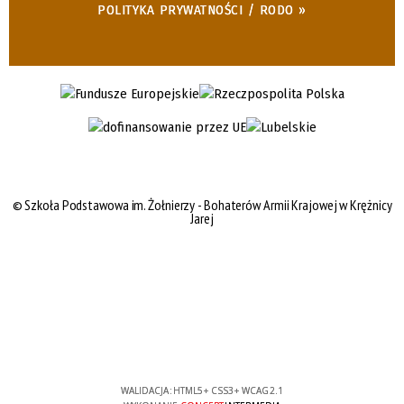
POLITYKA PRYWATNOŚCI / RODO »
©
Szkoła Podstawowa im. Żołnierzy - Bohaterów Armii Krajowej w Krężnicy
Jarej
WALIDACJA:
HTML5
+
CSS3
+
WCAG 2.1