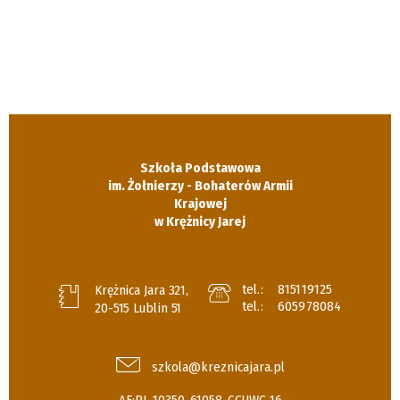
Szkoła Podstawowa
im. Żołnierzy - Bohaterów Armii
Krajowej
w Krężnicy Jarej
tel.:
815119125
Krężnica Jara 321,
tel.:
605978084
20-515 Lublin 51
szkola@kreznicajara.pl