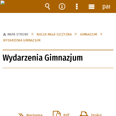
pane
Wyszukiwarka
Narzędzia
Menu
Menu
szczegółowe
główne
MAPA STRONY
NASZA MAŁA OJCZYZNA
GIMNAZJUM
WYDARZENIA GIMNAZJUM
Wydarzenia Gimnazjum
Następna
Pdf
Drukuj