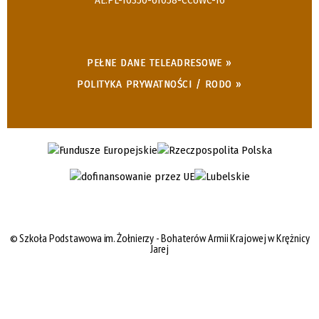
AE:PL-10350-61058-CCUWC-16
PEŁNE DANE TELEADRESOWE »
POLITYKA PRYWATNOŚCI / RODO »
©
Szkoła Podstawowa im. Żołnierzy - Bohaterów Armii Krajowej w Krężnicy
Jarej